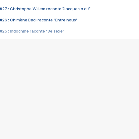
#27 : Christophe Willem raconte "Jacques a dit"
#26 : Chimène Badi raconte "Entre nous"
#25 : Indochine raconte "3e sexe"
#24 : Zaho raconte "C'est chelou"
#23 : Patrick Bruel raconte "Au café des délices"
#22 : Kyo raconte "Le chemin"
#21 : Nolwenn Leroy raconte "Cassé"
#20 : Patrick Hernandez raconte "Born to be alive"
#19 : Lorie raconte "Près de moi"
#18 : Michael Jones raconte "A nos actes manqués" (avec Jean-Jacque
#17 : Khaled raconte "Aïcha"
#16 : Corneille raconte "Parce qu'on vient de loin"