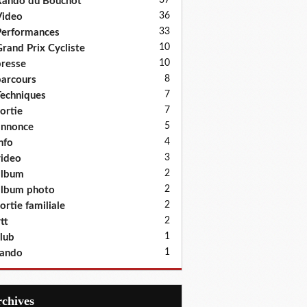
37
ando du Bouchot
36
Video
33
erformances
10
rand Prix Cycliste
10
resse
8
arcours
7
echniques
7
ortie
5
annonce
4
nfo
3
ideo
2
album
2
lbum photo
2
ortie familiale
2
tt
1
lub
1
rando
Archives