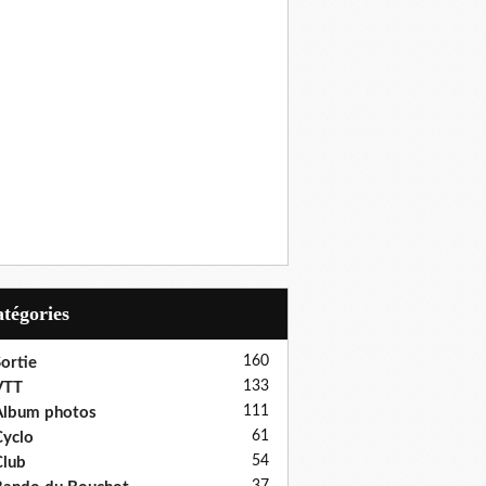
Catégories
160
ortie
133
VTT
111
Album photos
61
yclo
54
lub