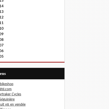
15
14
13
12
11
10
09
08
07
06
05
iens
bikeshop
été.com
rtraker Cycles
Séguinière
cuit vtt en vendée