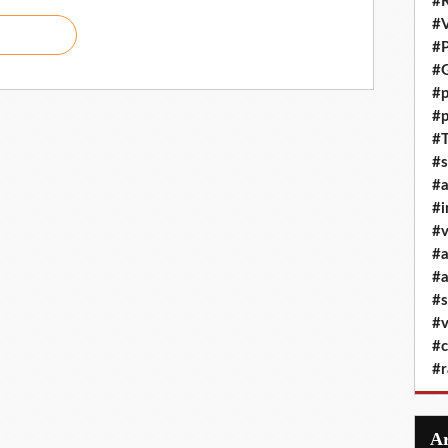
#R
#
#P
#G
#p
#p
#T
#s
#
#i
#v
#
#a
#s
#v
#c
#