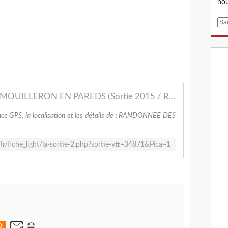
nou
E
m
a
i
l
RANDONNEE DES MOULINS, MOUILLERON EN PAREDS (Sortie 2015 / Ref. : 34871)
trace GPS, la localisation et les détails de : RANDONNEE DES
fr/fiche_light/la-sortie-2.php?sortie-vtt=34871&Pica=1
0