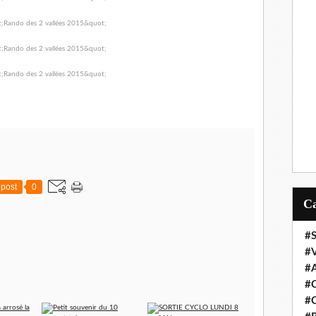
post
0
#S
#
#
#C
#C