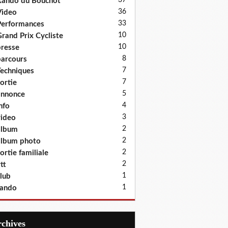
37
ando du Bouchot
36
Video
33
erformances
10
rand Prix Cycliste
10
resse
8
arcours
7
echniques
7
ortie
5
annonce
4
nfo
3
ideo
2
album
2
lbum photo
2
ortie familiale
2
tt
1
lub
1
rando
Archives