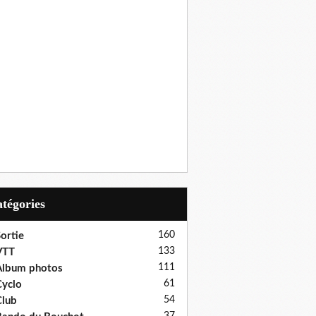
Catégories
160
ortie
133
VTT
111
Album photos
61
yclo
54
lub