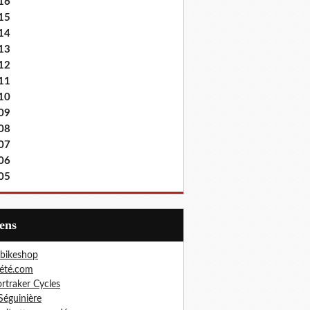
16
15
14
13
12
11
10
09
08
07
06
05
iens
bikeshop
été.com
rtraker Cycles
Séguinière