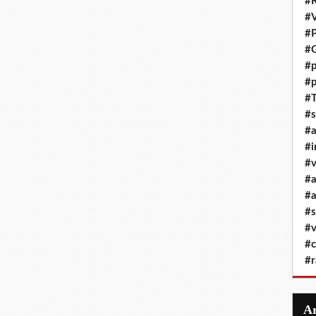
#R
#
#P
#G
#p
#p
#T
#s
#
#i
#v
#
#a
#s
#v
#c
#