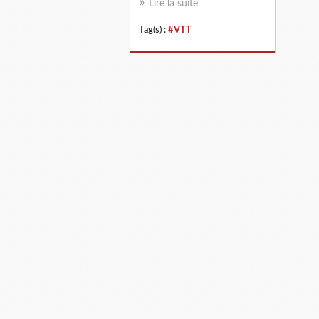
Lire la suite
Tag(s) :
#VTT