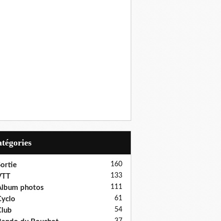
Catégories
160
ortie
133
VTT
111
Album photos
61
yclo
54
lub