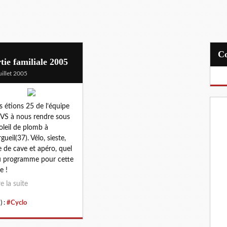
tie familiale 2005
uillet 2005
 étions 25 de l’équipe
VS à nous rendre sous
oleil de plomb à
gueil(37). Vélo, sieste,
te de cave et apéro, quel
 programme pour cette
e !
re la suite
) :
#Cyclo