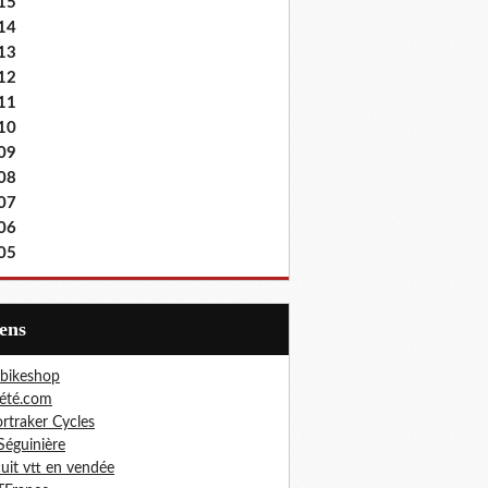
15
14
13
12
11
10
09
08
07
06
05
iens
bikeshop
été.com
rtraker Cycles
Séguinière
cuit vtt en vendée