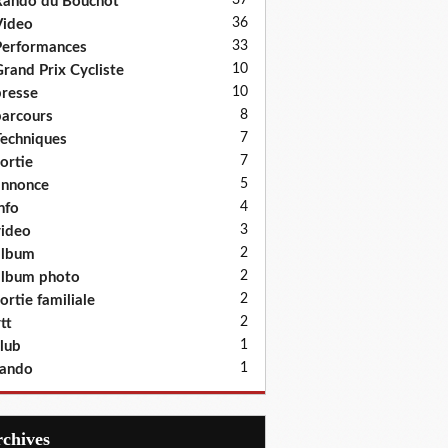
37
ando du Bouchot
36
Video
33
erformances
10
rand Prix Cycliste
10
resse
8
arcours
7
echniques
7
ortie
5
annonce
4
nfo
3
ideo
2
album
2
lbum photo
2
ortie familiale
2
tt
1
lub
1
rando
Archives