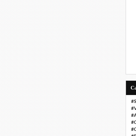
#S
#
#
#C
#C