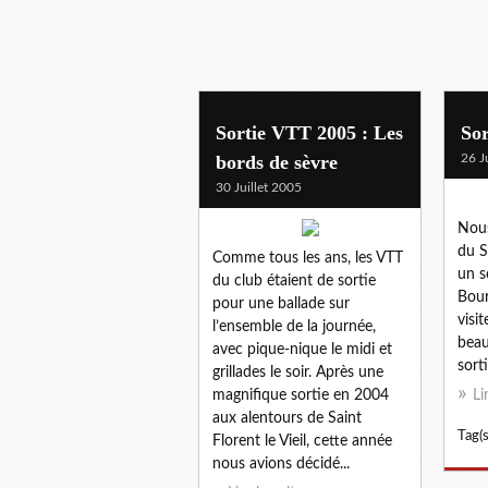
Sortie VTT 2005 : Les
Sor
bords de sèvre
26 J
30 Juillet 2005
Nous
du S
Comme tous les ans, les VTT
un s
du club étaient de sortie
Bour
pour une ballade sur
visi
l’ensemble de la journée,
beau
avec pique-nique le midi et
sorti
grillades le soir. Après une
magnifique sortie en 2004
Li
aux alentours de Saint
Tag(s
Florent le Vieil, cette année
nous avions décidé...