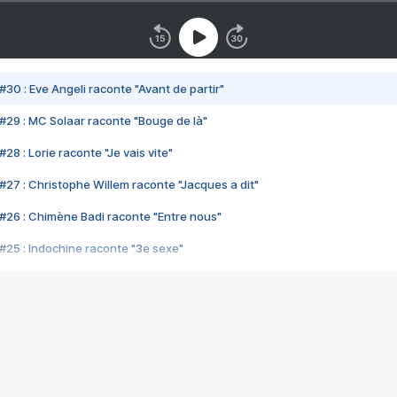
#30 : Eve Angeli raconte "Avant de partir"
#29 : MC Solaar raconte "Bouge de là"
28 : Lorie raconte "Je vais vite"
#27 : Christophe Willem raconte "Jacques a dit"
#26 : Chimène Badi raconte "Entre nous"
#25 : Indochine raconte "3e sexe"
#24 : Zaho raconte "C'est chelou"
#23 : Patrick Bruel raconte "Au café des délices"
#22 : Kyo raconte "Le chemin"
#21 : Nolwenn Leroy raconte "Cassé"