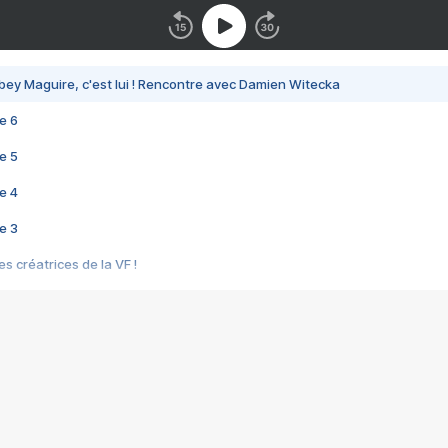
bey Maguire, c'est lui ! Rencontre avec Damien Witecka
e 6
e 5
e 4
e 3
s créatrices de la VF !
e 2
e 1
e Mektoub My Love arrive enfin ! Rencontre avec Shaïn Boumedine et Sal
i : après Toni en famille
elle réalise le bouleversant Dites lui que je l'aime