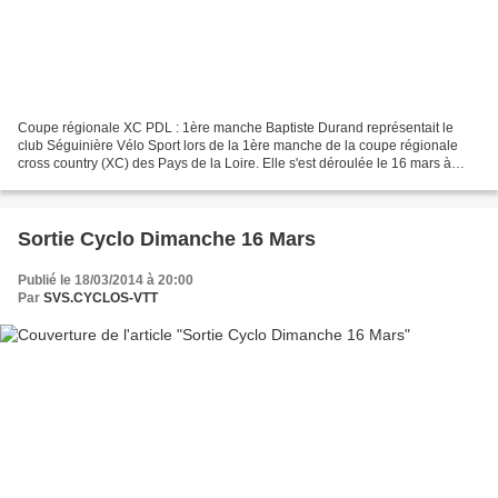
Coupe régionale XC PDL : 1ère manche Baptiste Durand représentait le
club Séguinière Vélo Sport lors de la 1ère manche de la coupe régionale
cross country (XC) des Pays de la Loire. Elle s'est déroulée le 16 mars à
Champigny, orgnanisée par le club VS...
Sortie Cyclo Dimanche 16 Mars
Publié le 18/03/2014 à 20:00
Par
SVS.CYCLOS-VTT