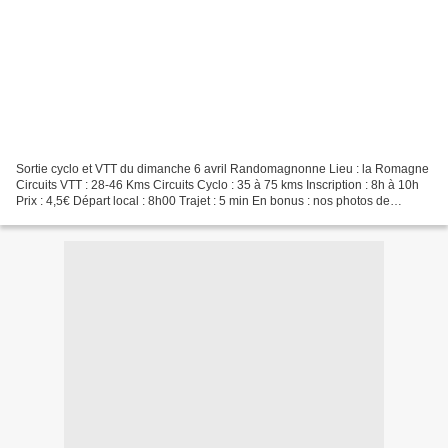
Sortie cyclo et VTT du dimanche 6 avril Randomagnonne Lieu : la Romagne
Circuits VTT : 28-46 Kms Circuits Cyclo : 35 à 75 kms Inscription : 8h à 10h
Prix : 4,5€ Départ local : 8h00 Trajet : 5 min En bonus : nos photos de
l'édition 2013 On peut même y...