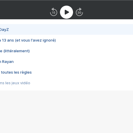
 DayZ
 a 13 ans (et vous l'avez ignoré)
e (littéralement)
im Rayan
 toutes les règles
s les jeux vidéo
us choquant de Rockstar ? - Le scandale BULLY
e plus moche de Steam
du RÊVE tourne au CAUCHEMAR
pendant 8 heures