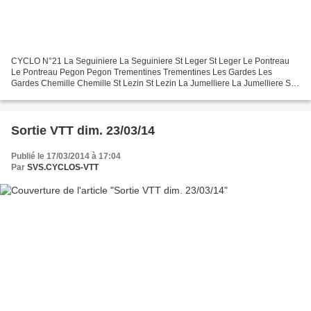
CYCLO N°21 La Seguiniere La Seguiniere St Leger St Leger Le Pontreau
Le Pontreau Pegon Pegon Trementines Trementines Les Gardes Les
Gardes Chemille Chemille St Lezin St Lezin La Jumelliere La Jumelliere St
Aubin de luigne cote du Jeu Ardenay St Lezin...
Sortie VTT dim. 23/03/14
Publié le 17/03/2014 à 17:04
Par
SVS.CYCLOS-VTT