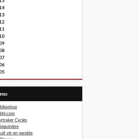
15
14
13
12
11
10
09
08
07
06
05
iens
bikeshop
été.com
rtraker Cycles
Séguinière
cuit vtt en vendée