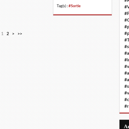
#R
Tag(s) :
#Sortie
#
#P
#G
#p
#p
1
2
>
>>
#T
#s
#
#i
#v
#
#a
#s
#v
#c
#