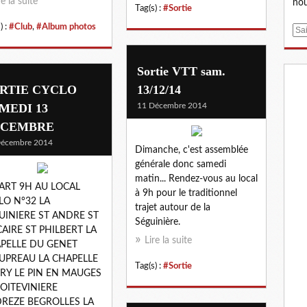
re la suite
nou
Tag(s) :
#Sortie
) :
#Club
,
#Album photos
E
m
a
Sortie VTT sam.
i
RTIE CYCLO
13/12/14
l
MEDI 13
11 Décembre 2014
ECEMBRE
Décembre 2014
Dimanche, c'est assemblée
générale donc samedi
matin... Rendez-vous au local
ART 9H AU LOCAL
à 9h pour le traditionnel
LO N°32 LA
trajet autour de la
UINIERE ST ANDRE ST
Séguinière.
AIRE ST PHILBERT LA
Lire la suite
PELLE DU GENET
UPREAU LA CHAPELLE
Tag(s) :
#Sortie
RY LE PIN EN MAUGES
POITEVINIERE
REZE BEGROLLES LA