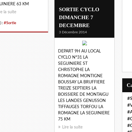
UINIERE 63 KM
SORTIE CYCLO
re la suite
DIMANCHE 7
) :
#Sortie
DECEMBRE
3 Décembre 2014
DEPART 9H AU LOCAL
CYCLO N°31 LA
SEGUINIERE ST
CHRISTOPHE LA
ROMAGNE MONTIGNE
BOUSSAY LA BRUFFIERE
TREIZE SEPTIERS LA
BOISSIERE DE MONTAIGU
#S
LES LANDES GENUSSON
#
TIFFAUGES TORFOU LA
#
ROMAGNE LA SEGUINIERE
#C
75 KM
#C
Lire la suite