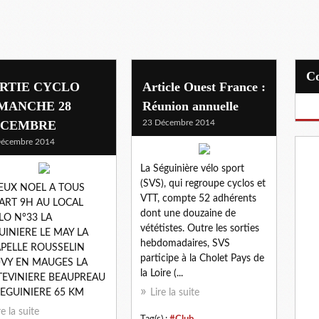
RTIE CYCLO
Article Ouest France :
MANCHE 28
Réunion annuelle
ECEMBRE
23 Décembre 2014
Décembre 2014
La Séguinière vélo sport
(SVS), qui regroupe cyclos et
EUX NOEL A TOUS
VTT, compte 52 adhérents
ART 9H AU LOCAL
dont une douzaine de
LO N°33 LA
vététistes. Outre les sorties
UINIERE LE MAY LA
hebdomadaires, SVS
PELLE ROUSSELIN
participe à la Cholet Pays de
VY EN MAUGES LA
la Loire (...
TEVINIERE BEAUPREAU
SEGUINIERE 65 KM
Lire la suite
re la suite
Tag(s) :
#Club