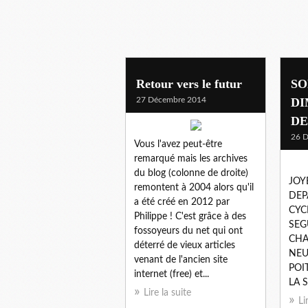
Retour vers le futur
SO
27 Décembre 2014
DI
D
26 
Vous l'avez peut-être
remarqué mais les archives
du blog (colonne de droite)
JOY
remontent à 2004 alors qu'il
DEP
a été créé en 2012 par
CYC
Philippe ! C'est grâce à des
SEG
fossoyeurs du net qui ont
CHA
déterré de vieux articles
NEU
venant de l'ancien site
POI
internet (free) et...
LA 
Lire la suite
Li