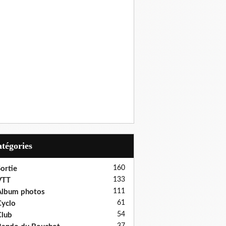
Catégories
160
ortie
133
VTT
111
Album photos
61
yclo
54
lub