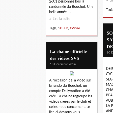
Li
2601 personnes lors la
randonnée du Bouchot. Une
Tag(s
belle année !...
Lire la suite
Tag(s) :
#Club
,
#Video
SO
SA
D
La chaine officielle
10 
des vidéos SVS
10 Décembre 2014
DEP
CYC
SEG
A l'occasion de la vidéo sur
MAC
la rando du Bouchot, un
CHA
compte Dailymotion a été
BEA
crée. La chaine regroupe les
AUB
vidéos créées par le club et
LA 
celles nous concernant. Le
AND
lien ci-dessous vous