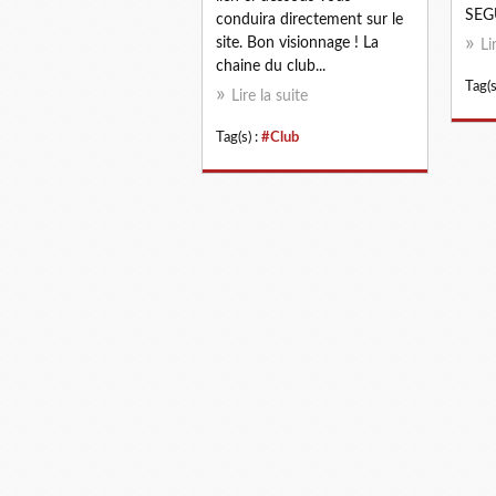
SEG
conduira directement sur le
site. Bon visionnage ! La
Li
chaine du club...
Tag(s
Lire la suite
Tag(s) :
#Club