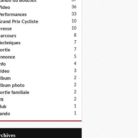
37
ando du Bouchot
36
Video
33
erformances
10
rand Prix Cycliste
10
resse
8
arcours
7
echniques
7
ortie
5
annonce
4
nfo
3
ideo
2
album
2
lbum photo
2
ortie familiale
2
tt
1
lub
1
rando
Archives