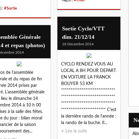
) :
#Sortie
Sortie Cyclo/VTT
semblée Générale
dim. 21/12/14
4 et repas (photos)
18 Décembre 2014
Décembre 2014
CYCLO RENDEZ VOUS AU
LOCAL A 8H POUR DEPART
os de l'assemblée
EN VOITURE LA FRANCK
rale et du repas de fin
BOUYER 53 KM
née 2014 prises par
*****************************
é. L’assemblée générale
*****************************
 lieu le dimanche 14
*****************************
mbre 2014 à 10 h 00
************************ C'est
ses à la salle des fêtes.
la dernière rando de l'année :
e du jour : bilan moral
la rando de la buche. Il...
inancier de la saison
oursement des...
Lire la suite
Abo