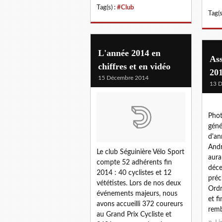
Tag(s) :
#Club
Tag(s
L'année 2014 en
As
chiffres et en vidéo
201
15 Décembre 2014
13 
Phot
géné
d'an
Andr
Le club Séguinière Vélo Sport
aura
compte 52 adhérents fin
déce
2014 : 40 cyclistes et 12
préci
vététistes. Lors de nos deux
Ordr
événements majeurs, nous
et f
avons accueilli 372 coureurs
remb
au Grand Prix Cycliste et