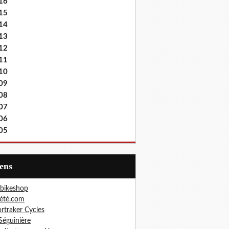
16
15
14
13
12
11
10
09
08
07
06
05
iens
bikeshop
été.com
rtraker Cycles
Séguinière