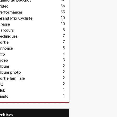
37
ando du Bouchot
36
Video
33
erformances
10
rand Prix Cycliste
10
resse
8
arcours
7
echniques
7
ortie
5
annonce
4
nfo
3
ideo
2
album
2
lbum photo
2
ortie familiale
2
tt
1
lub
1
rando
Archives