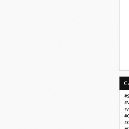
#S
#
#
#C
#C