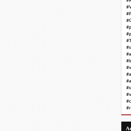
#R
#
#P
#G
#p
#p
#T
#s
#
#i
#v
#
#a
#s
#v
#c
#