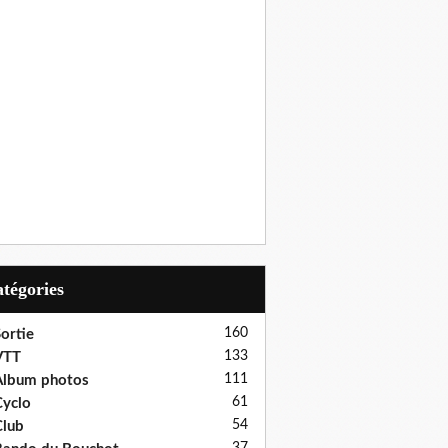
Catégories
160
ortie
133
VTT
111
Album photos
61
yclo
54
lub