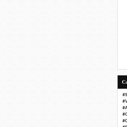
#S
#
#
#C
#C