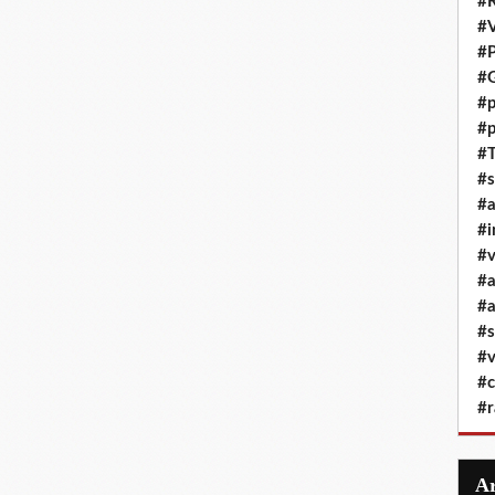
#R
#
#P
#G
#p
#p
#T
#s
#
#i
#v
#
#a
#s
#v
#c
#