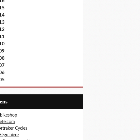
16
15
14
13
12
11
10
09
08
07
06
05
iens
bikeshop
été.com
rtraker Cycles
Séguinière