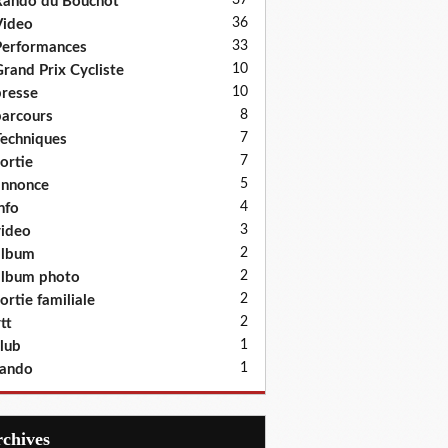
37
ando du Bouchot
36
Video
33
erformances
10
rand Prix Cycliste
10
resse
8
arcours
7
echniques
7
ortie
5
annonce
4
nfo
3
ideo
2
album
2
lbum photo
2
ortie familiale
2
tt
1
lub
1
rando
Archives