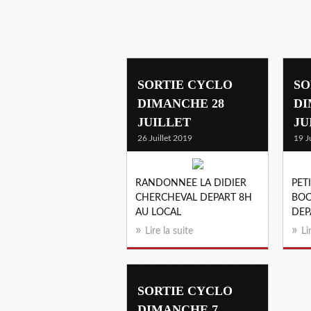
SORTIE CYCLO
SO
DIMANCHE 28
DI
JUILLET
JU
26 Juillet 2019
19 J
RANDONNEE LA DIDIER
PET
CHERCHEVAL DEPART 8H
BOC
AU LOCAL
DEP
Lire la suite
Li
SORTIE CYCLO
DIMANCHE 7