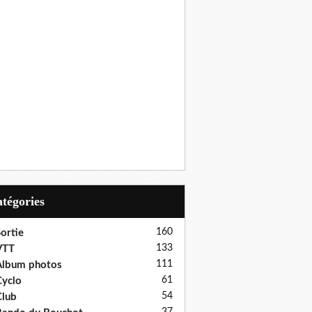
Catégories
160
ortie
133
VTT
111
Album photos
61
yclo
54
lub