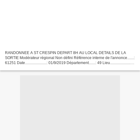
RANDONNEE A ST CRESPIN DEPART 8H AU LOCAL DETAILS DE LA
SORTIE Modérateur régional Non défini Référence interne de l'annonce.......:
61251 Date.......................: 01/9/2019 Département.......: 49 Lieu......................:
saint crespin sur moine...