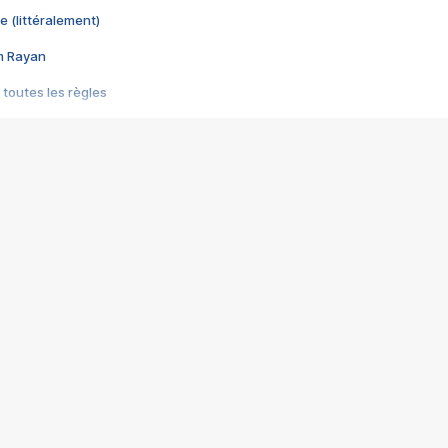
e (littéralement)
im Rayan
 toutes les règles
s les jeux vidéo
us choquant de Rockstar ? - Le scandale BULLY
e plus moche de Steam
du RÊVE tourne au CAUCHEMAR
pendant 8 heures
it… à tort
umiliés par un jeu vidéo
ire - Final Fantasy 8
ti un empire - Age of Empires