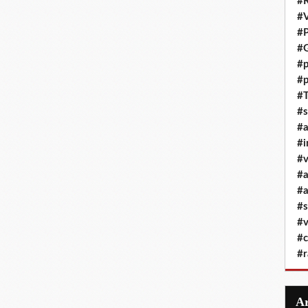
#R
#
#P
#G
#p
#p
#T
#s
#
#i
#v
#
#a
#s
#v
#c
#