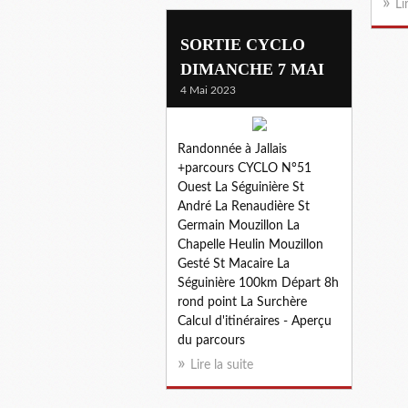
Li
SORTIE CYCLO
DIMANCHE 7 MAI
4 Mai 2023
Randonnée à Jallais
+parcours CYCLO N°51
Ouest La Séguinière St
André La Renaudière St
Germain Mouzillon La
Chapelle Heulin Mouzillon
Gesté St Macaire La
Séguinière 100km Départ 8h
rond point La Surchère
Calcul d'itinéraires - Aperçu
du parcours
Lire la suite