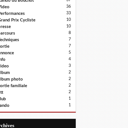
37
ando du Bouchot
36
Video
33
erformances
10
rand Prix Cycliste
10
resse
8
arcours
7
echniques
7
ortie
5
annonce
4
nfo
3
ideo
2
album
2
lbum photo
2
ortie familiale
2
tt
1
lub
1
rando
Archives