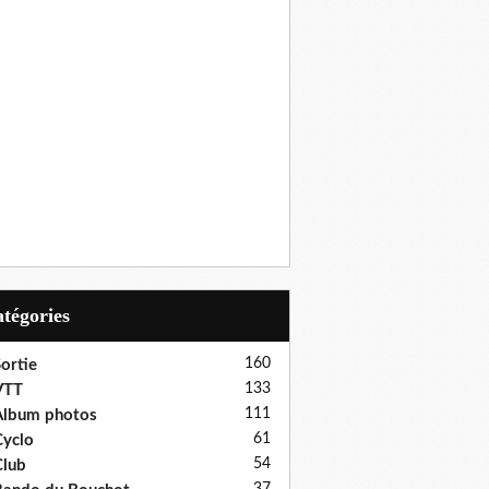
Catégories
160
ortie
133
VTT
111
Album photos
61
yclo
54
lub