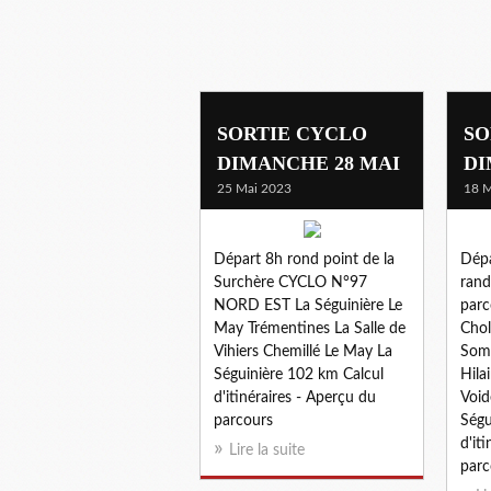
SORTIE CYCLO
SO
DIMANCHE 28 MAI
DI
25 Mai 2023
18 M
Départ 8h rond point de la
Dépa
Surchère CYCLO N°97
rand
NORD EST La Séguinière Le
parc
May Trémentines La Salle de
Chol
Vihiers Chemillé Le May La
Soml
Séguinière 102 km Calcul
Hila
d'itinéraires - Aperçu du
Void
parcours
Ségu
d'it
Lire la suite
parc