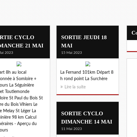
RTIE CYCLO
SORTIE JEUDI 18
MANCHE 21 MAI
MAI
ai 2023
15 Mai 2023
rt 8h au local
La Fernand 101km Départ 8
onnée à Somloire +
h rond point La Surchère
ours La Séguinière
Lire la suite
et Toutlemonde
oire St Paul du Bois St
ire du Bois Vihiers Le
e Melay St Léger La
SORTIE CYCLO
inière 98 km Calcul
DIMANCHE 14 MAI
inéraires - Aperçu du
11 Mai 2023
ours