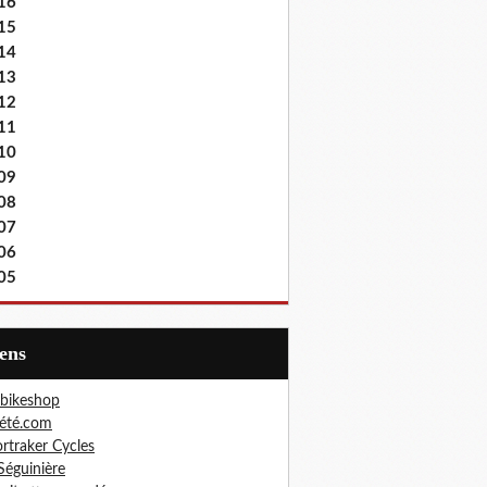
16
15
14
13
12
11
10
09
08
07
06
05
iens
bikeshop
été.com
rtraker Cycles
Séguinière