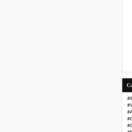
#S
#
#
#C
#C