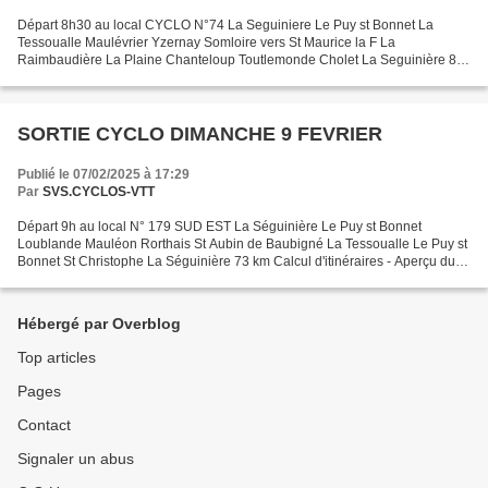
Départ 8h30 au local CYCLO N°74 La Seguiniere Le Puy st Bonnet La
Tessoualle Maulévrier Yzernay Somloire vers St Maurice la F La
Raimbaudière La Plaine Chanteloup Toutlemonde Cholet La Seguinière 83
km Calcul d'itinéraires - Aperçu du parcours
SORTIE CYCLO DIMANCHE 9 FEVRIER
Publié le 07/02/2025 à 17:29
Par
SVS.CYCLOS-VTT
Départ 9h au local N° 179 SUD EST La Séguinière Le Puy st Bonnet
Loublande Mauléon Rorthais St Aubin de Baubigné La Tessoualle Le Puy st
Bonnet St Christophe La Séguinière 73 km Calcul d'itinéraires - Aperçu du
parcours
Hébergé par Overblog
Top articles
Pages
Contact
Signaler un abus