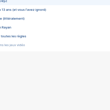
 DayZ
 a 13 ans (et vous l'avez ignoré)
e (littéralement)
im Rayan
 toutes les règles
s les jeux vidéo
us choquant de Rockstar ? - Le scandale BULLY
e plus moche de Steam
du RÊVE tourne au CAUCHEMAR
pendant 8 heures
it… à tort
umiliés par un jeu vidéo
ire - Final Fantasy 8