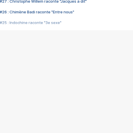
#27 : Christophe Willem raconte "Jacques a dit"
#26 : Chimène Badi raconte "Entre nous"
#25 : Indochine raconte "3e sexe"
#24 : Zaho raconte "C'est chelou"
#23 : Patrick Bruel raconte "Au café des délices"
#22 : Kyo raconte "Le chemin"
#21 : Nolwenn Leroy raconte "Cassé"
#20 : Patrick Hernandez raconte "Born to be alive"
#19 : Lorie raconte "Près de moi"
#18 : Michael Jones raconte "A nos actes manqués" (avec Jean-Jacque
#17 : Khaled raconte "Aïcha"
#16 : Corneille raconte "Parce qu'on vient de loin"
#15 : Indochine raconte "L'aventurier"