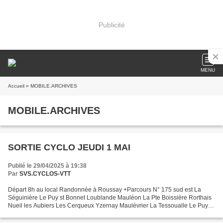
Publicité
MENU
Accueil
» MOBILE.ARCHIVES
MOBILE.ARCHIVES
SORTIE CYCLO JEUDI 1 MAI
Publié le 29/04/2025 à 19:38
Par
SVS.CYCLOS-VTT
Départ 8h au local Randonnée à Roussay +Parcours N° 175 sud est La
Séguinière Le Puy st Bonnet Loublande Mauléon La Pte Boissière Rorthais
Nueil les Aubiers Les Cerqueux Yzernay Maulévrier La Tessoualle Le Puy st
Bonnet St Christophe La Séguinière 104km Calcul...