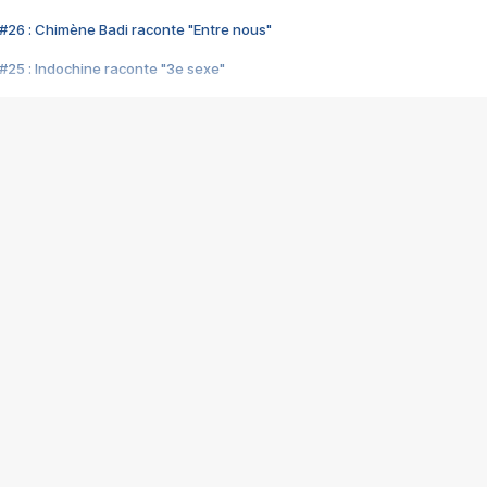
#26 : Chimène Badi raconte "Entre nous"
#25 : Indochine raconte "3e sexe"
#24 : Zaho raconte "C'est chelou"
#23 : Patrick Bruel raconte "Au café des délices"
#22 : Kyo raconte "Le chemin"
#21 : Nolwenn Leroy raconte "Cassé"
#20 : Patrick Hernandez raconte "Born to be alive"
#19 : Lorie raconte "Près de moi"
#18 : Michael Jones raconte "A nos actes manqués" (avec Jean-Jacque
#17 : Khaled raconte "Aïcha"
#16 : Corneille raconte "Parce qu'on vient de loin"
#15 : Indochine raconte "L'aventurier"