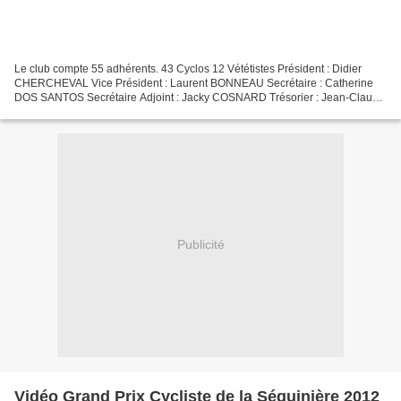
Le club compte 55 adhérents. 43 Cyclos 12 Vététistes Président : Didier
CHERCHEVAL Vice Président : Laurent BONNEAU Secrétaire : Catherine
DOS SANTOS Secrétaire Adjoint : Jacky COSNARD Trésorier : Jean-Claude
CHAUVEAU Trésorier Adjoint : Guillaume BOCHEREAU...
Publicité
Vidéo Grand Prix Cycliste de la Séguinière 2012