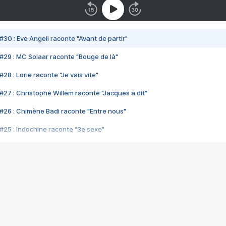
#30 : Eve Angeli raconte "Avant de partir"
#29 : MC Solaar raconte "Bouge de là"
28 : Lorie raconte "Je vais vite"
#27 : Christophe Willem raconte "Jacques a dit"
#26 : Chimène Badi raconte "Entre nous"
#25 : Indochine raconte "3e sexe"
#24 : Zaho raconte "C'est chelou"
#23 : Patrick Bruel raconte "Au café des délices"
#22 : Kyo raconte "Le chemin"
#21 : Nolwenn Leroy raconte "Cassé"
#20 : Patrick Hernandez raconte "Born to be alive"