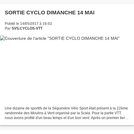
SORTIE CYCLO DIMANCHE 14 MAI
Publié le 14/05/2017 à 16:02
Par
SVS.CYCLOS-VTT
Une dizaine de sportifs de la Séguinière Vélo Sport était présent à la 22ème
randonnée des Moulins à Vent organisé par la Scala. Pour la partie VTT,
nous avons profité d'un beau temps et d'un bon vent. Après un premier tiers
très roulant, le reste du...