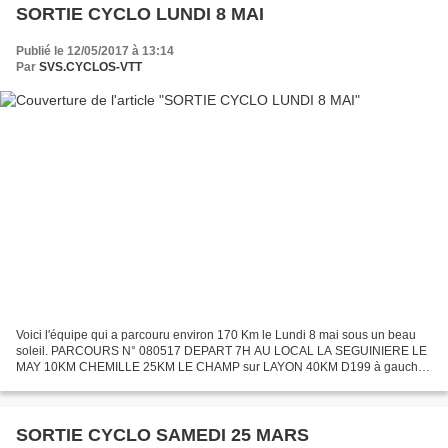
SORTIE CYCLO LUNDI 8 MAI
Publié le 12/05/2017 à 13:14
Par
SVS.CYCLOS-VTT
Voici l'équipe qui a parcouru environ 170 Km le Lundi 8 mai sous un beau
soleil. PARCOURS N° 080517 DEPART 7H AU LOCAL LA SEGUINIERE LE
MAY 10KM CHEMILLE 25KM LE CHAMP sur LAYON 40KM D199 à gauche
le clos du breuil 42km à droite d125 45km à gauche d 120...
SORTIE CYCLO SAMEDI 25 MARS